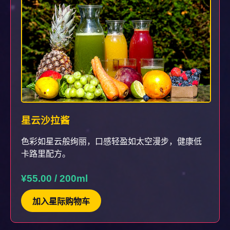
星云沙拉酱
色彩如星云般绚丽，口感轻盈如太空漫步，健康低
卡路里配方。
¥55.00 / 200ml
加入星际购物车